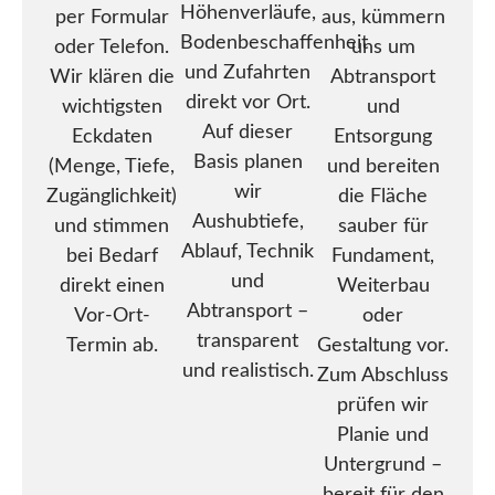
Höhenverläufe,
per Formular
aus, kümmern
Bodenbeschaffenheit
oder Telefon.
uns um
und Zufahrten
Wir klären die
Abtransport
direkt vor Ort.
wichtigsten
und
Auf dieser
Eckdaten
Entsorgung
Basis planen
(Menge, Tiefe,
und bereiten
wir
Zugänglichkeit)
die Fläche
Aushubtiefe,
und stimmen
sauber für
Ablauf, Technik
bei Bedarf
Fundament,
und
direkt einen
Weiterbau
Abtransport –
Vor-Ort-
oder
transparent
Termin ab.
Gestaltung vor.
und realistisch.
Zum Abschluss
prüfen wir
Planie und
Untergrund –