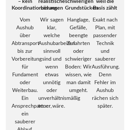
– kein
realistische
schwierigen
weil die
Koordinationschaos
Lösungen
Grundstücken
Basis zählt
Vom
Wir sagen
Hanglage,
Exakt nach
Aushub
klar,
Gefälle,
Plan, mit
über
welche
beengte
passender
Abtransport
Aushubarbeiten
Zufahrten
Technik
bis zur
sinnvoll
oder
und
Vorbereitung
sind und
schwieriger
sauberer
für
wenn
Boden: Wir
Ausführung.
Fundament
etwas
wissen, wie
Denn
oder
unnötig
man damit
Fehler im
Weiterbau.
oder
umgeht.
Aushub
Ein
unverhältnismäßig
rächen sich
Ansprechpartner,
teuer wäre.
später.
ein
sauberer
Ablauf.