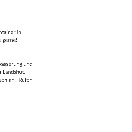
tainer in
e gerne!
twässerung und
m Landshut.
sen an. Rufen