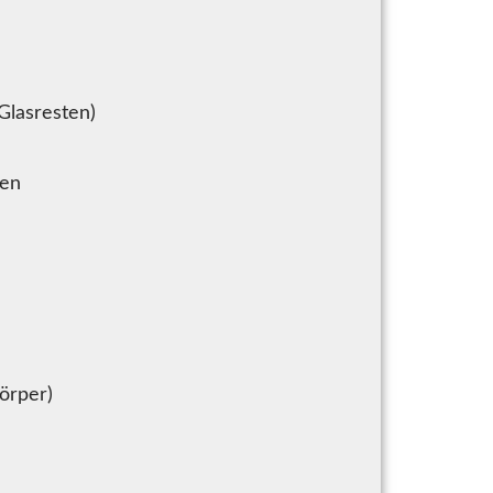
Glasresten)
ten
körper)