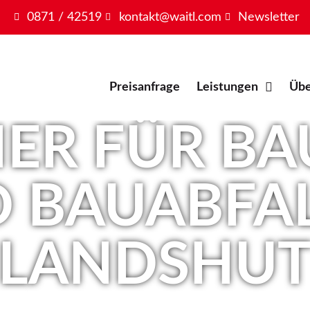
0871 / 42519
kontakt@waitl.com
Newsletter
Preisanfrage
Leistungen
Übe
ER FÜR B
 BAUABFAL
LANDSHU