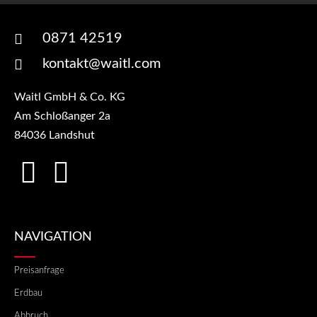
0871 42519
kontakt@waitl.com
Waitl GmbH & Co. KG
Am Schloßanger 2a
84036 Landshut
NAVIGATION
Preisanfrage
Erdbau
Abbruch